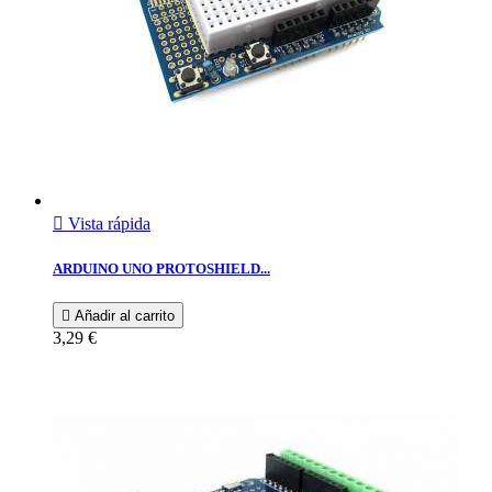

Vista rápida
ARDUINO UNO PROTOSHIELD...

Añadir al carrito
3,29 €