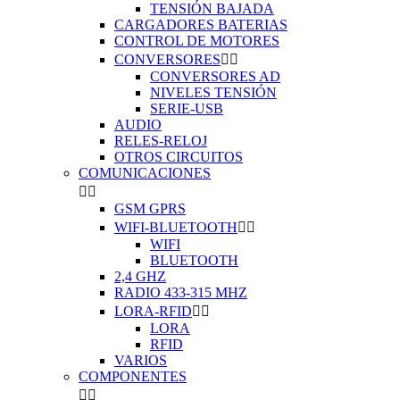
TENSIÓN BAJADA
CARGADORES BATERIAS
CONTROL DE MOTORES
CONVERSORES


CONVERSORES AD
NIVELES TENSIÓN
SERIE-USB
AUDIO
RELES-RELOJ
OTROS CIRCUITOS
COMUNICACIONES


GSM GPRS
WIFI-BLUETOOTH


WIFI
BLUETOOTH
2,4 GHZ
RADIO 433-315 MHZ
LORA-RFID


LORA
RFID
VARIOS
COMPONENTES

