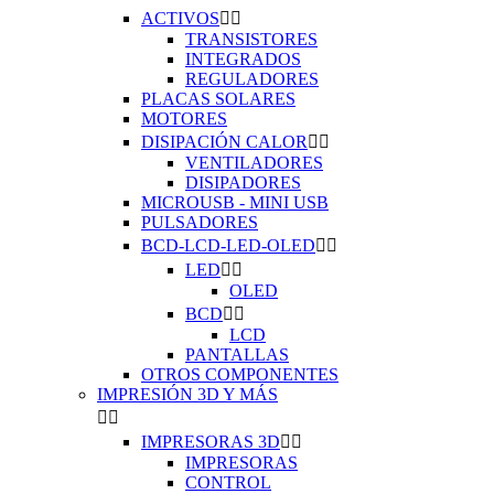
ACTIVOS


TRANSISTORES
INTEGRADOS
REGULADORES
PLACAS SOLARES
MOTORES
DISIPACIÓN CALOR


VENTILADORES
DISIPADORES
MICROUSB - MINI USB
PULSADORES
BCD-LCD-LED-OLED


LED


OLED
BCD


LCD
PANTALLAS
OTROS COMPONENTES
IMPRESIÓN 3D Y MÁS


IMPRESORAS 3D


IMPRESORAS
CONTROL