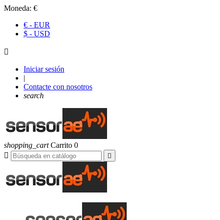
Moneda:
€
€ - EUR
$ - USD

Iniciar sesión
|
Contacte con nosotros
search
shopping_cart
Carrito
0

