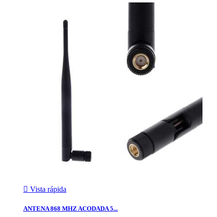

Vista rápida
ANTENA 868 MHZ ACODADA 5...