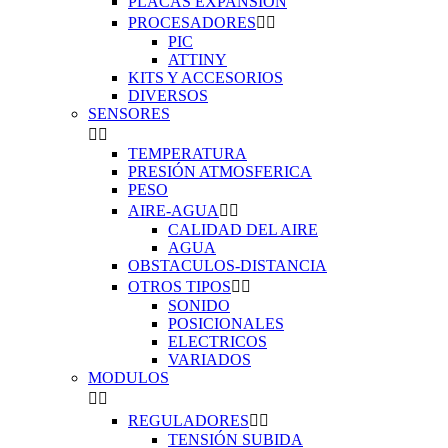
PLACAS EXPANSIÓN
PROCESADORES


PIC
ATTINY
KITS Y ACCESORIOS
DIVERSOS
SENSORES


TEMPERATURA
PRESIÓN ATMOSFERICA
PESO
AIRE-AGUA


CALIDAD DEL AIRE
AGUA
OBSTACULOS-DISTANCIA
OTROS TIPOS


SONIDO
POSICIONALES
ELECTRICOS
VARIADOS
MODULOS


REGULADORES


TENSIÓN SUBIDA