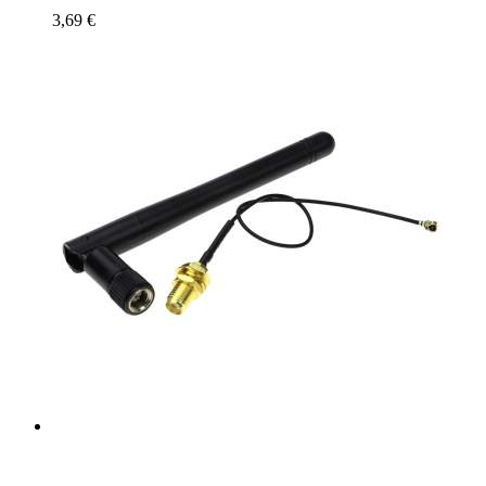
3,69 €