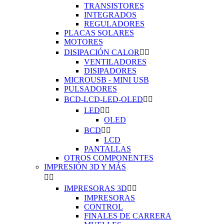
TRANSISTORES
INTEGRADOS
REGULADORES
PLACAS SOLARES
MOTORES
DISIPACIÓN CALOR


VENTILADORES
DISIPADORES
MICROUSB - MINI USB
PULSADORES
BCD-LCD-LED-OLED


LED


OLED
BCD


LCD
PANTALLAS
OTROS COMPONENTES
IMPRESIÓN 3D Y MÁS


IMPRESORAS 3D


IMPRESORAS
CONTROL
FINALES DE CARRERA