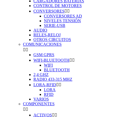
CARGADORES BATERIAS
CONTROL DE MOTORES
CONVERSORES


CONVERSORES AD
NIVELES TENSIÓN
SERIE-USB
AUDIO
RELES-RELOJ
OTROS CIRCUITOS
COMUNICACIONES


GSM GPRS
WIFI-BLUETOOTH


WIFI
BLUETOOTH
2,4 GHZ
RADIO 433-315 MHZ
LORA-RFID


LORA
RFID
VARIOS
COMPONENTES


ACTIVOS

