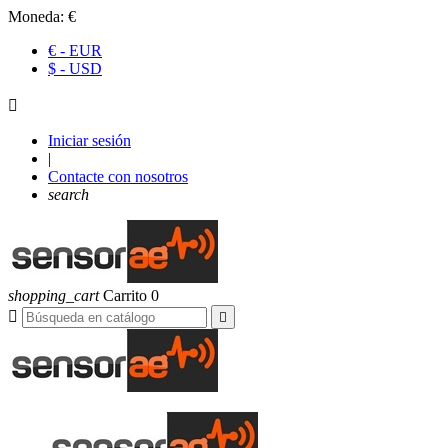
Moneda:
€
€ - EUR
$ - USD

Iniciar sesión
|
Contacte con nosotros
search
shopping_cart
Carrito
0

