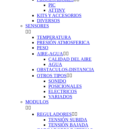
PIC
ATTINY
KITS Y ACCESORIOS
DIVERSOS
SENSORES


TEMPERATURA
PRESIÓN ATMOSFERICA
PESO
AIRE-AGUA


CALIDAD DEL AIRE
AGUA
OBSTACULOS-DISTANCIA
OTROS TIPOS


SONIDO
POSICIONALES
ELECTRICOS
VARIADOS
MODULOS


REGULADORES


TENSIÓN SUBIDA
TENSIÓN BAJADA