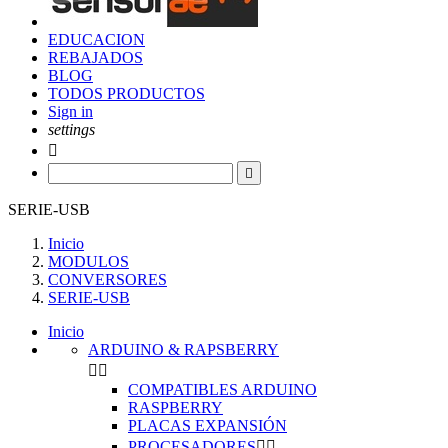
EDUCACION
REBAJADOS
BLOG
TODOS PRODUCTOS
Sign in
settings


SERIE-USB
Inicio
MODULOS
CONVERSORES
SERIE-USB
Inicio
ARDUINO & RAPSBERRY


COMPATIBLES ARDUINO
RASPBERRY
PLACAS EXPANSIÓN
PROCESADORES

