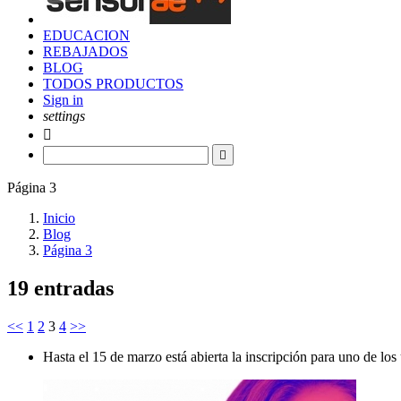
EDUCACION
REBAJADOS
BLOG
TODOS PRODUCTOS
Sign in
settings


Página 3
Inicio
Blog
Página 3
19 entradas
<<
1
2
3
4
>>
Hasta el 15 de marzo está abierta la inscripción para uno de l