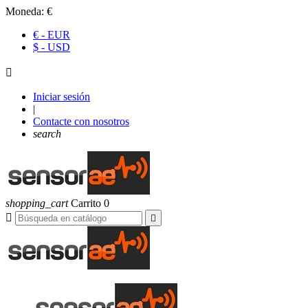
Moneda:
€
€ - EUR
$ - USD

Iniciar sesión
|
Contacte con nosotros
search
shopping_cart
Carrito
0

