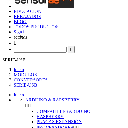
EDUCACION
REBAJADOS
BLOG
TODOS PRODUCTOS
Sign in
settings


SERIE-USB
Inicio
MODULOS
CONVERSORES
SERIE-USB
Inicio
ARDUINO & RAPSBERRY


COMPATIBLES ARDUINO
RASPBERRY
PLACAS EXPANSIÓN
PROCESADORES

