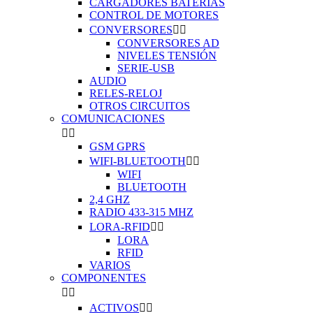
CARGADORES BATERIAS
CONTROL DE MOTORES
CONVERSORES


CONVERSORES AD
NIVELES TENSIÓN
SERIE-USB
AUDIO
RELES-RELOJ
OTROS CIRCUITOS
COMUNICACIONES


GSM GPRS
WIFI-BLUETOOTH


WIFI
BLUETOOTH
2,4 GHZ
RADIO 433-315 MHZ
LORA-RFID


LORA
RFID
VARIOS
COMPONENTES


ACTIVOS

