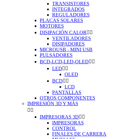
TRANSISTORES
INTEGRADOS
REGULADORES
PLACAS SOLARES
MOTORES
DISIPACIÓN CALOR


VENTILADORES
DISIPADORES
MICROUSB - MINI USB
PULSADORES
BCD-LCD-LED-OLED


LED


OLED
BCD


LCD
PANTALLAS
OTROS COMPONENTES
IMPRESIÓN 3D Y MÁS


IMPRESORAS 3D


IMPRESORAS
CONTROL
FINALES DE CARRERA