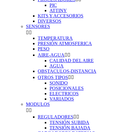
PIC
ATTINY
KITS Y ACCESORIOS
DIVERSOS
SENSORES


TEMPERATURA
PRESIÓN ATMOSFERICA
PESO
AIRE-AGUA


CALIDAD DEL AIRE
AGUA
OBSTACULOS-DISTANCIA
OTROS TIPOS


SONIDO
POSICIONALES
ELECTRICOS
VARIADOS
MODULOS


REGULADORES


TENSIÓN SUBIDA
TENSIÓN BAJADA