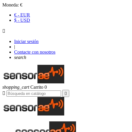
Moneda:
€
€ - EUR
$ - USD

Iniciar sesión
|
Contacte con nosotros
search
shopping_cart
Carrito
0

