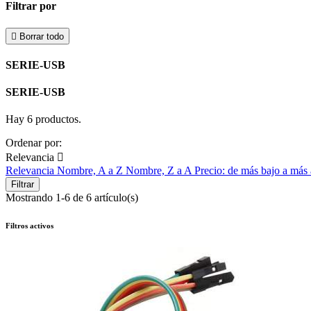
Filtrar por

Borrar todo
SERIE-USB
SERIE-USB
Hay 6 productos.
Ordenar por:
Relevancia

Relevancia
Nombre, A a Z
Nombre, Z a A
Precio: de más bajo a más
Filtrar
Mostrando 1-6 de 6 artículo(s)
Filtros activos