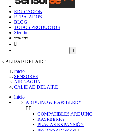
EDUCACION
REBAJADOS
BLOG
TODOS PRODUCTOS
Sign in
settings


CALIDAD DEL AIRE
Inicio
SENSORES
AIRE-AGUA
CALIDAD DEL AIRE
Inicio
ARDUINO & RAPSBERRY


COMPATIBLES ARDUINO
RASPBERRY
PLACAS EXPANSIÓN
PROCESADORES

