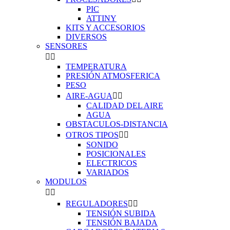
PIC
ATTINY
KITS Y ACCESORIOS
DIVERSOS
SENSORES


TEMPERATURA
PRESIÓN ATMOSFERICA
PESO
AIRE-AGUA


CALIDAD DEL AIRE
AGUA
OBSTACULOS-DISTANCIA
OTROS TIPOS


SONIDO
POSICIONALES
ELECTRICOS
VARIADOS
MODULOS


REGULADORES


TENSIÓN SUBIDA
TENSIÓN BAJADA