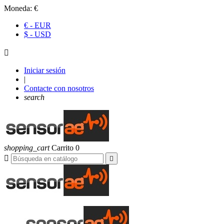
Moneda:
€
€ - EUR
$ - USD

Iniciar sesión
|
Contacte con nosotros
search
shopping_cart
Carrito
0

