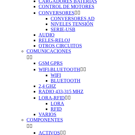
CARGADORES BATERIAS
CONTROL DE MOTORES
CONVERSORES


CONVERSORES AD
NIVELES TENSIÓN
SERIE-USB
AUDIO
RELES-RELOJ
OTROS CIRCUITOS
COMUNICACIONES


GSM GPRS
WIFI-BLUETOOTH


WIFI
BLUETOOTH
2,4 GHZ
RADIO 433-315 MHZ
LORA-RFID


LORA
RFID
VARIOS
COMPONENTES


ACTIVOS

