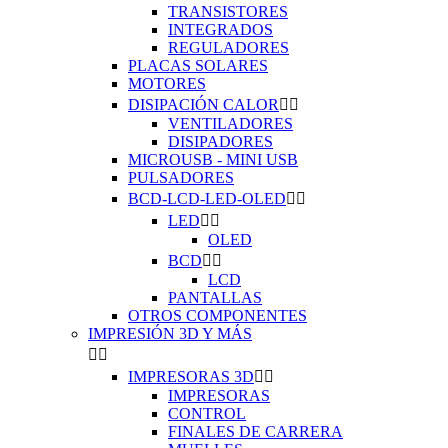
TRANSISTORES
INTEGRADOS
REGULADORES
PLACAS SOLARES
MOTORES
DISIPACIÓN CALOR


VENTILADORES
DISIPADORES
MICROUSB - MINI USB
PULSADORES
BCD-LCD-LED-OLED


LED


OLED
BCD


LCD
PANTALLAS
OTROS COMPONENTES
IMPRESIÓN 3D Y MÁS


IMPRESORAS 3D


IMPRESORAS
CONTROL
FINALES DE CARRERA