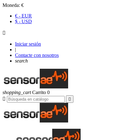
Moneda:
€
€ - EUR
$ - USD

Iniciar sesión
|
Contacte con nosotros
search
shopping_cart
Carrito
0

