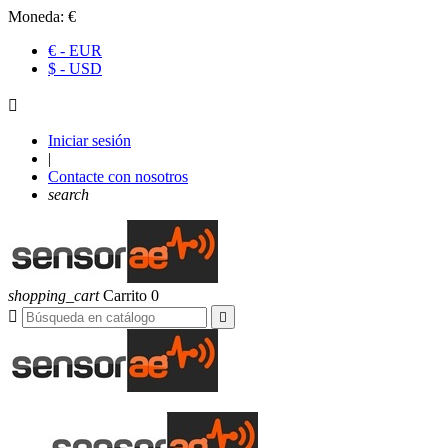
Moneda:
€
€ - EUR
$ - USD

Iniciar sesión
|
Contacte con nosotros
search
shopping_cart
Carrito
0

