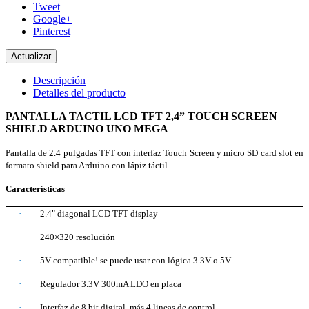
Tweet
Google+
Pinterest
Descripción
Detalles del producto
PANTALLA TACTIL LCD TFT 2,4” TOUCH SCREEN
SHIELD ARDUINO UNO MEGA
Pantalla de 2.4 pulgadas TFT con interfaz Touch Screen y micro SD card slot en
formato shield para Arduino con lápiz táctil
Características
·
2.4" diagonal LCD TFT display
·
240×320 resolución
·
5V compatible! se puede usar con lógica 3.3V o 5V
·
Regulador 3.3V 300mA LDO en placa
·
Interfaz de 8 bit digital, más 4 lineas de control