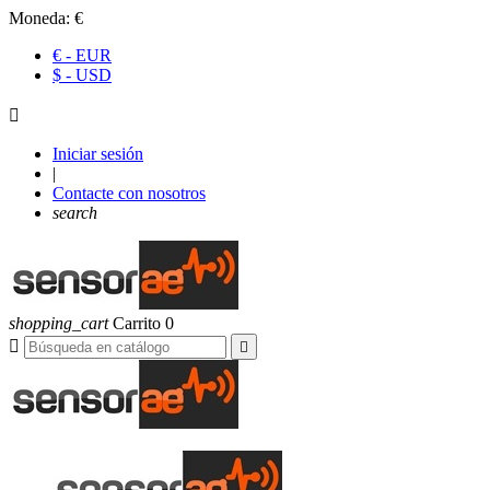
Moneda:
€
€ - EUR
$ - USD

Iniciar sesión
|
Contacte con nosotros
search
shopping_cart
Carrito
0

