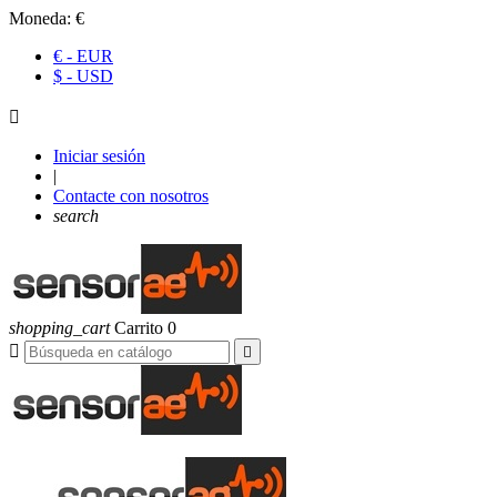
Moneda:
€
€ - EUR
$ - USD

Iniciar sesión
|
Contacte con nosotros
search
shopping_cart
Carrito
0

