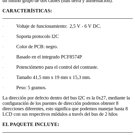
un mismo grupo de dos cables (más tierra y alimentación).
CARACTERÍSTICAS:
Voltaje de funcionamiento: 2,5 V - 6 V DC.
·
Soporta protocolo I2C
·
Color de PCB: negro.
·
Basado en el integrado PCF8574P
·
Potenciómetro para el control del contraste.
·
Tamaño 41,5 mm x 19 mm x 15,3 mm.
·
Peso: 5 gramos.
·
La dirección por defecto dentro del bus I2C es la 0x27, mediante la
configuración de los puentes de dirección podemos obtener 8
direcciones diferentes, esto significa que podemos manejar hasta 8
LCD con sus respectivos módulos a través del bus de 2 hilos
EL PAQUETE INCLUYE: