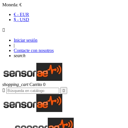
Moneda:
€
€ - EUR
$ - USD

Iniciar sesión
|
Contacte con nosotros
search
shopping_cart
Carrito
0

