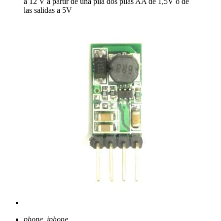
a 12 V a partir de una pila dos pilas AA de 1,5V o de
las salidas a 5V
phone_iphone