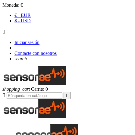
Moneda:
€
€ - EUR
$ - USD

Iniciar sesión
|
Contacte con nosotros
search
shopping_cart
Carrito
0

