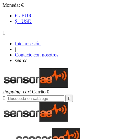
Moneda:
€
€ - EUR
$ - USD

Iniciar sesión
|
Contacte con nosotros
search
shopping_cart
Carrito
0

