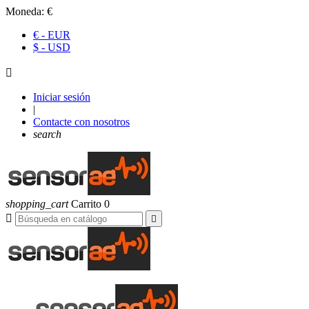
Moneda:
€
€ - EUR
$ - USD

Iniciar sesión
|
Contacte con nosotros
search
shopping_cart
Carrito
0

