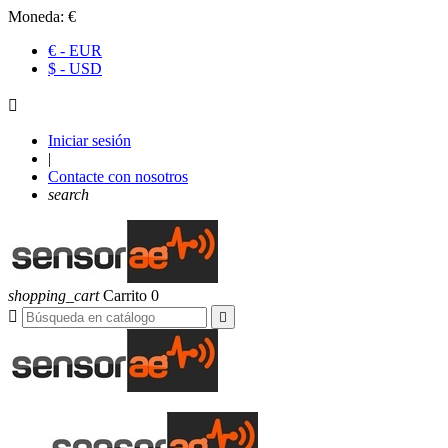
Moneda:
€
€ - EUR
$ - USD

Iniciar sesión
|
Contacte con nosotros
search
shopping_cart
Carrito
0

