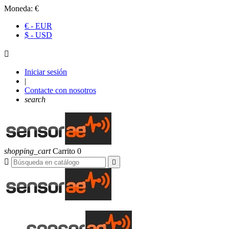
Moneda:
€
€ - EUR
$ - USD

Iniciar sesión
|
Contacte con nosotros
search
shopping_cart
Carrito
0

