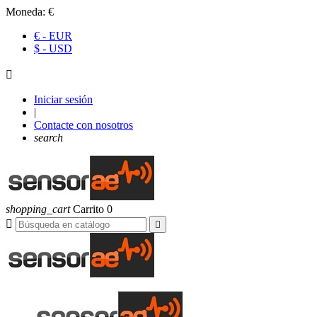
Moneda:
€
€ - EUR
$ - USD

Iniciar sesión
|
Contacte con nosotros
search
shopping_cart
Carrito
0

