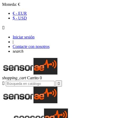
Moneda:
€
€ - EUR
$ - USD

Iniciar sesión
|
Contacte con nosotros
search
shopping_cart
Carrito
0

