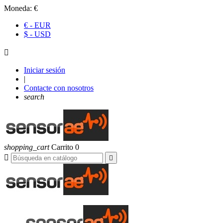
Moneda:
€
€ - EUR
$ - USD

Iniciar sesión
|
Contacte con nosotros
search
shopping_cart
Carrito
0

